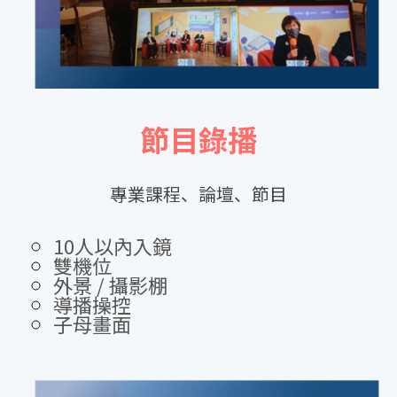
節目錄播
專業課程、論壇、節目
10人以內入鏡
雙機位
外景 / 攝影棚
導播操控
子母畫面